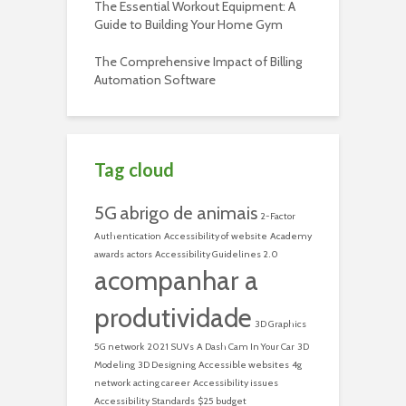
The Essential Workout Equipment: A
Guide to Building Your Home Gym
The Comprehensive Impact of Billing
Automation Software
Tag cloud
5G
abrigo de animais
2-Factor
Authentication
Accessibility of website
Academy
awards
actors
Accessibility Guidelines 2.0
acompanhar a
produtividade
3D Graphics
5G network
2021 SUVs
A Dash Cam In Your Car
3D
Modeling
3D Designing
Accessible websites
4g
network
acting career
Accessibility issues
Accessibility Standards
$25 budget