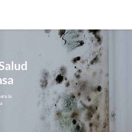
 Salud
asa
ara la
La
a