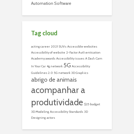
Automation Software
Tag cloud
acting career
2021 SUVs
Accessible websites
Accessibility of website
2-Factor Authentication
Academy awards
Accessibility issues
A Dash Cam
5G
In Your Car
4g network
Accessibility
Guidelines 2.0
5G network
3D Graphics
abrigo de animais
acompanhar a
produtividade
$25 budget
3D Modeling
Accessibility Standards
3D
Designing
actors