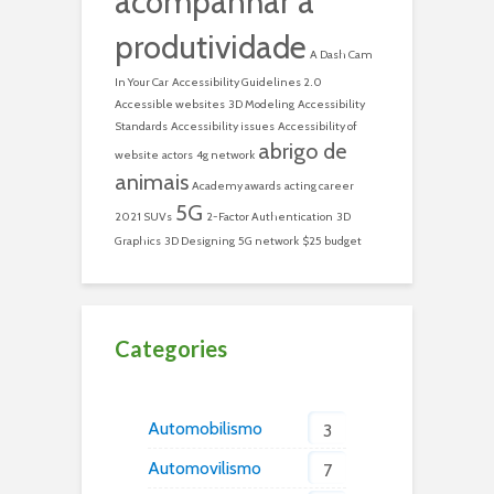
acompanhar a
produtividade
A Dash Cam
In Your Car
Accessibility Guidelines 2.0
Accessible websites
3D Modeling
Accessibility
Standards
Accessibility issues
Accessibility of
abrigo de
website
actors
4g network
animais
Academy awards
acting career
5G
2021 SUVs
2-Factor Authentication
3D
Graphics
3D Designing
5G network
$25 budget
Categories
Automobilismo
3
Automovilismo
7