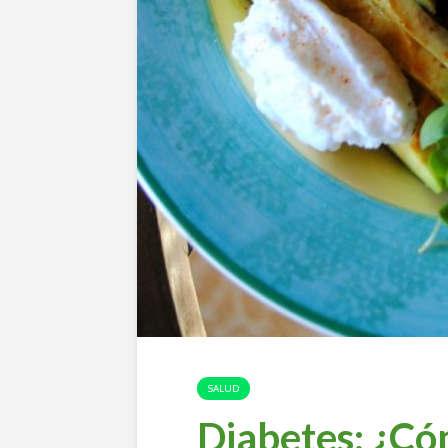
SALUD
Diabetes: ¿Có