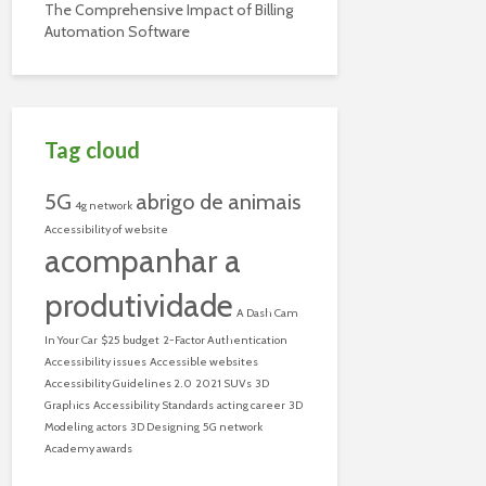
The Comprehensive Impact of Billing
Automation Software
Tag cloud
5G
abrigo de animais
4g network
Accessibility of website
acompanhar a
produtividade
A Dash Cam
In Your Car
$25 budget
2-Factor Authentication
Accessibility issues
Accessible websites
Accessibility Guidelines 2.0
2021 SUVs
3D
Graphics
Accessibility Standards
acting career
3D
Modeling
actors
3D Designing
5G network
Academy awards