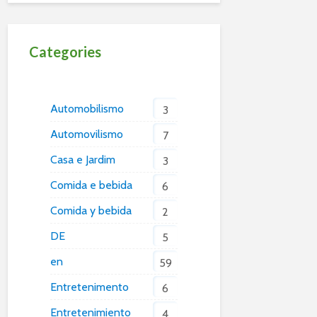
Categories
Automobilismo
3
Automovilismo
7
Casa e Jardim
3
Comida e bebida
6
Comida y bebida
2
DE
5
en
59
Entretenimento
6
Entretenimiento
4