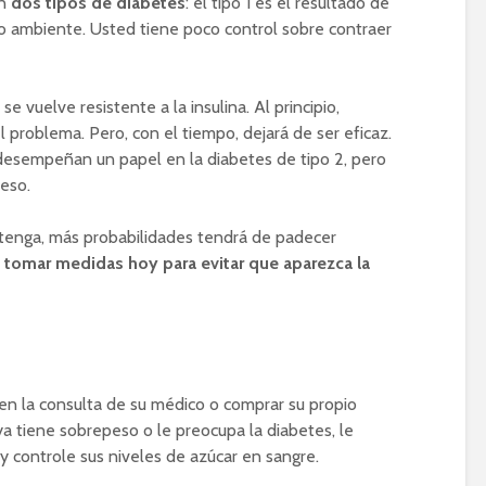
en
dos tipos de diabetes
: el tipo 1 es el resultado de
o ambiente. Usted tiene poco control sobre contraer
e vuelve resistente a la insulina. Al principio,
l problema. Pero, con el tiempo, dejará de ser eficaz.
 desempeñan un papel en la diabetes de tipo 2, pero
peso.
enga, más probabilidades tendrá de padecer
 tomar medidas hoy para evitar que aparezca la
 en la consulta de su médico o comprar su propio
i ya tiene sobrepeso o le preocupa la diabetes, le
 controle sus niveles de azúcar en sangre.