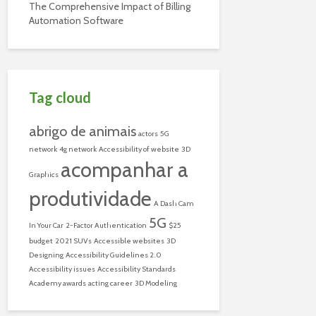
The Comprehensive Impact of Billing
Automation Software
Tag cloud
abrigo de animais
actors
5G
network
4g network
Accessibility of website
3D
acompanhar a
Graphics
produtividade
A Dash Cam
5G
In Your Car
2-Factor Authentication
$25
budget
2021 SUVs
Accessible websites
3D
Designing
Accessibility Guidelines 2.0
Accessibility issues
Accessibility Standards
Academy awards
acting career
3D Modeling