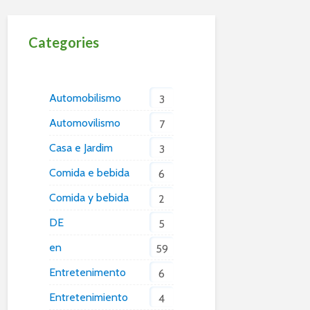
Categories
Automobilismo
3
Automovilismo
7
Casa e Jardim
3
Comida e bebida
6
Comida y bebida
2
DE
5
en
59
Entretenimento
6
Entretenimiento
4