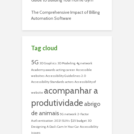
Guide to Building Your Home Gym
The Comprehensive Impact of Billing
Automation Software
Tag cloud
5G
3D Graphics
3D Modeling
4g network
Academy awards
acting career
Accessible
websites
Accessibility Guidelines 2.0
Accessibility Standards
actors
Accessibility of
acompanhar a
website
produtividade
abrigo
de animais
5G network
2-Factor
Authentication
2021 SUVs
$25 budget
3D
Designing
A Dash Cam In Your Car
Accessibility
issues