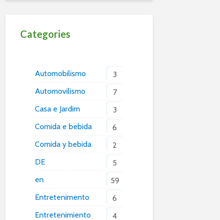
Categories
Automobilismo
3
Automovilismo
7
Casa e Jardim
3
Comida e bebida
6
Comida y bebida
2
DE
5
en
59
Entretenimento
6
Entretenimiento
4