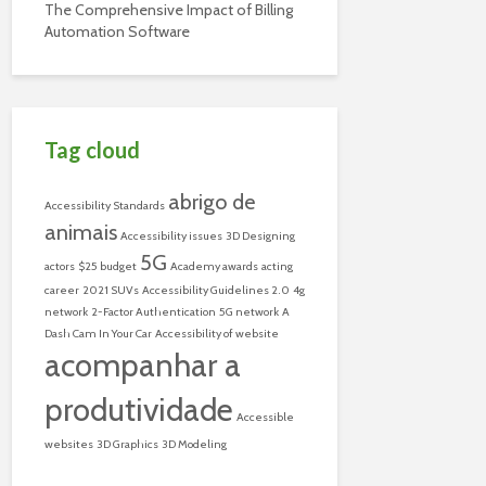
The Comprehensive Impact of Billing
Automation Software
Tag cloud
abrigo de
Accessibility Standards
animais
Accessibility issues
3D Designing
5G
actors
$25 budget
Academy awards
acting
career
2021 SUVs
Accessibility Guidelines 2.0
4g
network
2-Factor Authentication
5G network
A
Dash Cam In Your Car
Accessibility of website
acompanhar a
produtividade
Accessible
websites
3D Graphics
3D Modeling