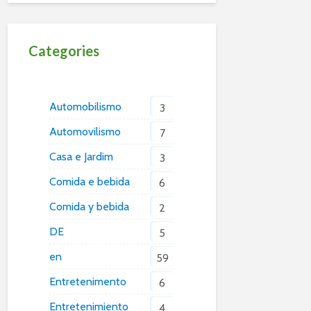
Categories
Automobilismo
3
Automovilismo
7
Casa e Jardim
3
Comida e bebida
6
Comida y bebida
2
DE
5
en
59
Entretenimento
6
Entretenimiento
4