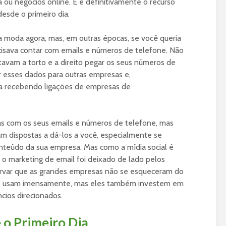
 ou negócios online. E é definitivamente o recurso
esde o primeiro dia.
na moda agora, mas, em outras épocas, se você queria
cisava contar com emails e números de telefone. Não
avam a torto e a direito pegar os seus números de
 esses dados para outras empresas e,
a recebendo ligações de empresas de
as com os seus emails e números de telefone, mas
jam dispostas a dá-los a você, especialmente se
teúdo da sua empresa. Mas como a mídia social é
r, o marketing de email foi deixado de lado pelos
rvar que as grandes empresas não se esqueceram do
s o usam imensamente, mas eles também investem em
ncios direcionados.
 o Primeiro Dia