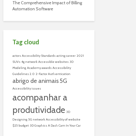
The Comprehensive Impact of Billing
Automation Software
Tag cloud
actors
Accessibility Standards
acting career
2021
SUVs
4g network
Accessible websites
3D
Modeling
Academy awards
Accessibility
Guidelines 2.0
2-Factor Authentication
abrigo de animais
5G
Accessibility issues
acompanhar a
produtividade
3D
Designing
5G network
Accessibility of website
$25 budget
3D Graphics
A Dash Cam In Your Car