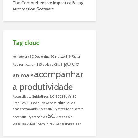
The Comprehensive Impact of Billing
Automation Software
Tag cloud
4g network
3D Designing
5G network
2-Factor
abrigo de
Authentication
$25 budget
acompanhar
animais
a produtividade
Accessibility Guidelines 2.0
2021 SUVs
3D
Graphics
3D Modeling
Accessibility issues
Academy awards
Accessibility of website
actors
5G
Accessibility Standards
Accessible
websites
A Dash Cam In Your Car
acting career