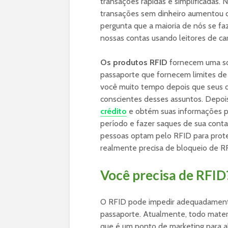
transações rápidas e simplificadas. 
transações sem dinheiro aumentou 
pergunta que a maioria de nós se fa
nossas contas usando leitores de ca
Os produtos RFID
fornecem uma sol
passaporte que fornecem limites de 
você muito tempo depois que seus d
conscientes desses assuntos. Depo
crédito
e obtém suas informações p
período e fazer saques de sua conta.
pessoas optam pelo RFID para prot
realmente precisa de bloqueio de R
Você precisa de RFID
O RFID pode impedir adequadamente
passaporte. Atualmente, todo mater
que é um ponto de marketing para al