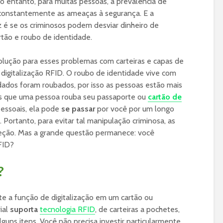
No entanto, para muitas pessoas, a prevalência de
constantemente as ameaças à segurança. E a
z é se os criminosos podem desviar dinheiro de
rtão e roubo de identidade.
ução para esses problemas com carteiras e capas de
digitalização RFID. O roubo de identidade vive com
ados foram roubados, por isso as pessoas estão mais
is que uma pessoa rouba seu passaporte ou
cartão de
essoais, ela pode
se passar
por você por um longo
 Portanto, para evitar tal manipulação criminosa, as
eção. Mas a grande questão permanece: você
FID?
?
 a função de digitalização em um cartão ou
ial
suporta
tecnologia RFID
, de carteiras a pochetes,
guns itens. Você não precisa investir particularmente