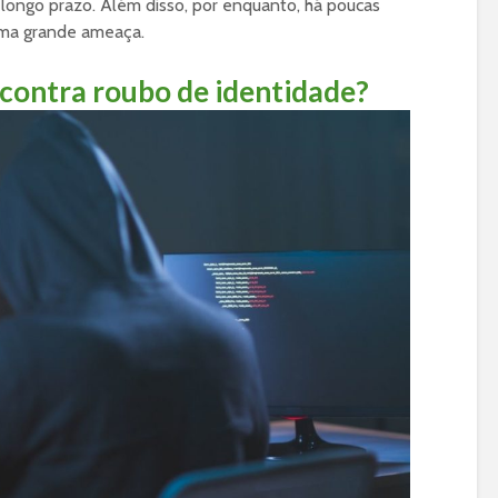
a longo prazo. Além disso, por enquanto, há poucas
uma grande ameaça.
contra roubo de identidade?