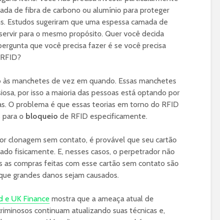
da de fibra de carbono ou alumínio para proteger
ens. Estudos sugeriram que uma espessa camada de
servir para o mesmo propósito. Quer você decida
ergunta que você precisa fazer é se você precisa
a RFID?
o às manchetes de vez em quando. Essas manchetes
iosa, por isso a maioria das pessoas está optando por
as. O problema é que essas teorias em torno do RFID
 para o
bloqueio
de RFID especificamente.
or clonagem sem contato, é provável que seu cartão
bado fisicamente. E, nesses casos, o perpetrador não
as as compras feitas com esse cartão sem contato são
 que grandes danos sejam causados.
d e UK Finance
mostra que a ameaça atual de
iminosos continuam atualizando suas técnicas e,