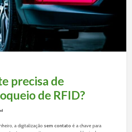
e precisa de
bloqueio de RFID?
ad
eiro, a digitalização
sem contato
é a chave para