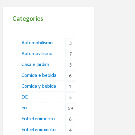
Categories
Automobilismo
3
Automovilismo
7
Casa e Jardim
3
Comida e bebida
6
Comida y bebida
2
DE
5
en
59
Entretenimento
6
Entretenimiento
4