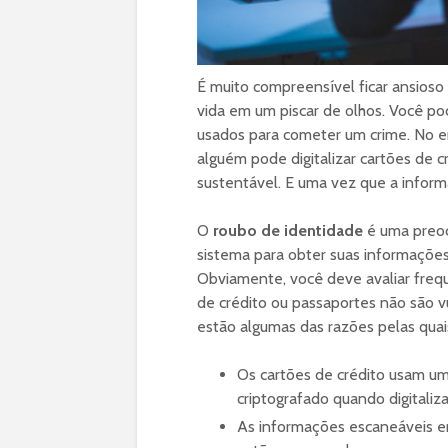
É muito compreensível ficar ansios
vida em um piscar de olhos. Você p
usados para cometer um crime. No en
alguém pode digitalizar cartões de c
sustentável. E uma vez que a informa
O
roubo de identidade
é uma preoc
sistema para obter suas informações
Obviamente, você deve avaliar freq
de crédito ou passaportes não são v
estão algumas das razões pelas qua
Os cartões de crédito usam um
criptografado quando digitaliz
As informações escaneáveis e