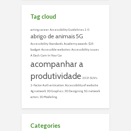
Tag cloud
acting career
Accessibility Guidelines 2.0
abrigo de animais
5G
Accessibility Standards
Academy awards
$25
budget
Accessible websites
Accessibility issues
A Dash Cam In Your Car
acompanhar a
produtividade
2021 SUVs
2-Factor Authentication
Accessibility of website
4g network
3D Graphics
3D Designing
5G network
actors
3D Modeling
Categories