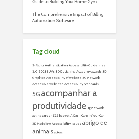
Guide to Building Your Home Gym
The Comprehensive Impact of Billing
Automation Software
Tag cloud
2-Factor Authentication
Accessibility Guidelines
2.0
2021 SUVs
3D Designing
Academy awards
3D
Graphics
Accessibility of website
5G network
Accessible websites
Accessibility Standards
acompanhar a
5G
produtividade
4g network
acting career
$25 budget
A Dash Cam In Your Car
abrigo de
3D Modeling
Accessibility issues
animais
actors