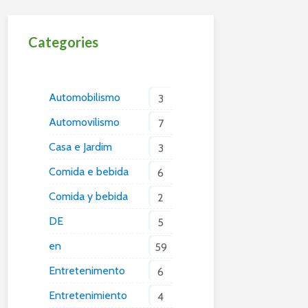
Categories
Automobilismo
3
Automovilismo
7
Casa e Jardim
3
Comida e bebida
6
Comida y bebida
2
DE
5
en
59
Entretenimento
6
Entretenimiento
4