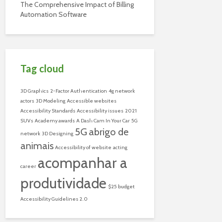
The Comprehensive Impact of Billing
Automation Software
Tag cloud
3D Graphics
2-Factor Authentication
4g network
actors
3D Modeling
Accessible websites
Accessibility Standards
Accessibility issues
2021
SUVs
Academy awards
A Dash Cam In Your Car
5G
5G
abrigo de
network
3D Designing
animais
Accessibility of website
acting
acompanhar a
career
produtividade
$25 budget
Accessibility Guidelines 2.0