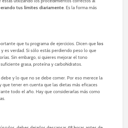
 estás utilizando los procedimientos correctos al
erando tus límites diariamente
. Es la forma más
rtante que tu programa de ejercicios. Dicen que
los
y es verdad. Si sólo estás perdiendo peso lo que
lorías. Sin embargo, si quieres mejorar el tono
suficiente grasa, proteína y carbohidratos.
se debe y lo que no se debe comer. Por eso merece la
ay que tener en cuenta que las dietas más eficaces
ante todo el año. Hay que considerarlas más como
as.
úsculos, debes dejarlos descansar 48 horas antes de