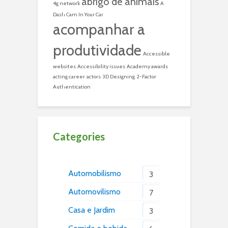
abrigo de animais
4g network
A
Dash Cam In Your Car
acompanhar a
produtividade
Accessible
websites
Accessibility issues
Academy awards
acting career
actors
3D Designing
2-Factor
Authentication
Categories
Automobilismo
3
Automovilismo
7
Casa e Jardim
3