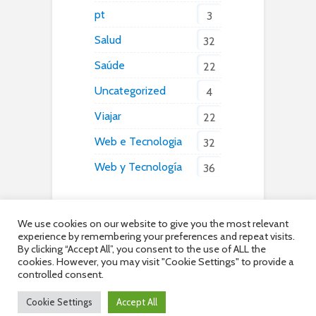
pt
3
Salud
32
Saúde
22
Uncategorized
4
Viajar
22
Web e Tecnologia
32
Web y Tecnología
36
We use cookies on our website to give you the most relevant
experience by remembering your preferences and repeat visits.
By clicking “Accept All”, you consent to the use of ALL the
cookies. However, you may visit "Cookie Settings" to provide a
controlled consent.
Copyright © 2026. Created by OuterRim Baltics OÜ | Company
Number 16390954 | All Rights Reserved |
Privacy Policy
|
Cookie
Cookie Settings
Accept All
Policy
|
Terms of Use
|
About Us |
Careers