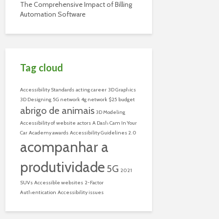
The Comprehensive Impact of Billing
Automation Software
Tag cloud
Accessibility Standards
acting career
3D Graphics
3D Designing
5G network
4g network
$25 budget
abrigo de animais
3D Modeling
Accessibility of website
actors
A Dash Cam In Your
Car
Academy awards
Accessibility Guidelines 2.0
acompanhar a
produtividade
5G
2021
SUVs
Accessible websites
2-Factor
Authentication
Accessibility issues