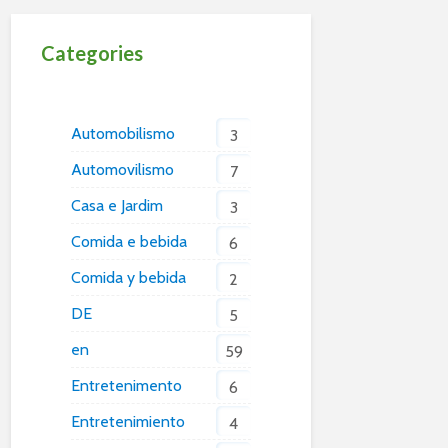
Categories
Automobilismo
3
Automovilismo
7
Casa e Jardim
3
Comida e bebida
6
Comida y bebida
2
DE
5
en
59
Entretenimento
6
Entretenimiento
4