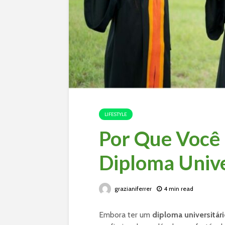
LIFESTYLE
Por Que Você 
Diploma Unive
grazianiferrer
4 min read
Embora ter um
diploma universitár