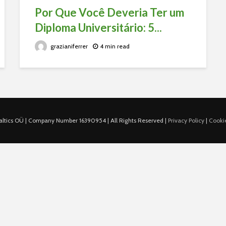
Por Que Você Deveria Ter um
Diploma Universitário: 5...
grazianiferrer
4 min read
ltics OÜ | Company Number 16390954 | All Rights Reserved |
Privacy Policy
|
Cookie