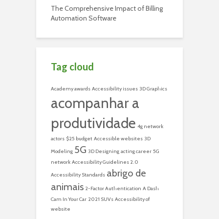
The Comprehensive Impact of Billing
Automation Software
Tag cloud
Academy awards
Accessibility issues
3D Graphics
acompanhar a
produtividade
4g network
actors
$25 budget
Accessible websites
3D
5G
Modeling
3D Designing
acting career
5G
network
Accessibility Guidelines 2.0
abrigo de
Accessibility Standards
animais
2-Factor Authentication
A Dash
Cam In Your Car
2021 SUVs
Accessibility of
website