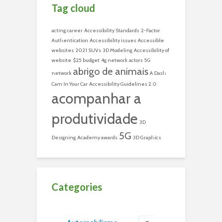
Tag cloud
acting career
Accessibility Standards
2-Factor
Authentication
Accessibility issues
Accessible
websites
2021 SUVs
3D Modeling
Accessibility of
website
$25 budget
4g network
actors
5G
abrigo de animais
network
A Dash
Cam In Your Car
Accessibility Guidelines 2.0
acompanhar a
produtividade
3D
5G
Designing
Academy awards
3D Graphics
Categories