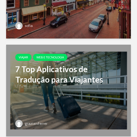
sofia
VIAJAR
WEB E TECNOLOGIA
7 Top Aplicativos de
Tradução para Viajantes
grazianiferrer