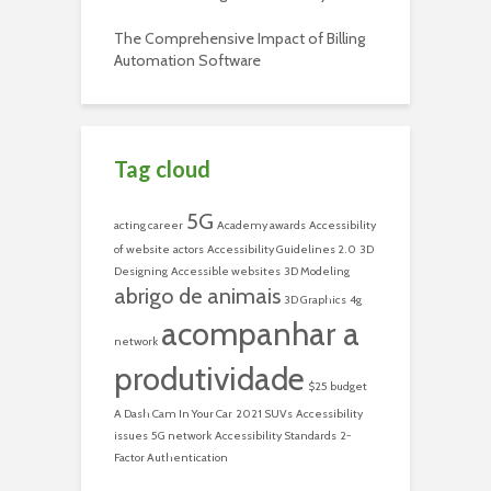
The Comprehensive Impact of Billing
Automation Software
Tag cloud
5G
acting career
Academy awards
Accessibility
of website
actors
Accessibility Guidelines 2.0
3D
Designing
Accessible websites
3D Modeling
abrigo de animais
3D Graphics
4g
acompanhar a
network
produtividade
$25 budget
A Dash Cam In Your Car
2021 SUVs
Accessibility
issues
5G network
Accessibility Standards
2-
Factor Authentication