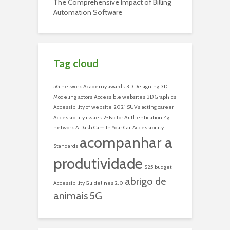
The Comprehensive Impact of Billing
Automation Software
Tag cloud
5G network
Academy awards
3D Designing
3D
Modeling
actors
Accessible websites
3D Graphics
Accessibility of website
2021 SUVs
acting career
Accessibility issues
2-Factor Authentication
4g
network
A Dash Cam In Your Car
Accessibility
acompanhar a
Standards
produtividade
$25 budget
abrigo de
Accessibility Guidelines 2.0
animais
5G