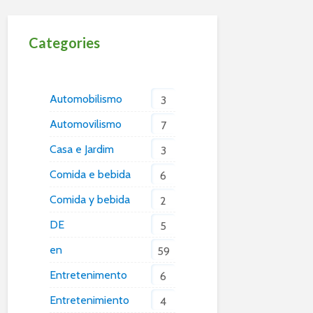
Categories
Automobilismo
3
Automovilismo
7
Casa e Jardim
3
Comida e bebida
6
Comida y bebida
2
DE
5
en
59
Entretenimento
6
Entretenimiento
4