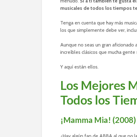
menudo.
Si a ti también te gusta el 
musicales de todos los tiempos te
Tenga en cuenta que hay más musical
los que simplemente debe ver, inclus
Aunque no seas un gran aficionado a
increíbles clásicos que mucha gente
Y aquí están ellos.
Los Mejores M
Todos los Tie
¡Mamma Mia! (2008)
¿Hay algún fan de ABBA al que no l