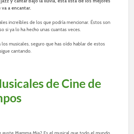
jazz y cantar bajo la lluvia, esta lista de los mejores
 va a encantar.
es increíbles de los que podría mencionar. Éstos son
o si ya lo ha hecho unas cuantas veces.
 los musicales, seguro que has oído hablar de estos
 sigue cantando.
usicales de Cine de
mpos
e guste Mamma Mia? Es el musical que todo el mundo