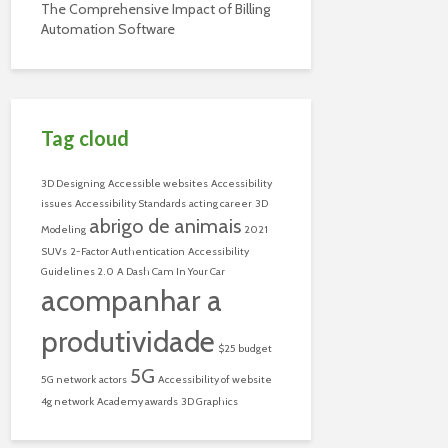
The Comprehensive Impact of Billing
Automation Software
Tag cloud
3D Designing
Accessible websites
Accessibility
issues
Accessibility Standards
acting career
3D
abrigo de animais
Modeling
2021
SUVs
2-Factor Authentication
Accessibility
Guidelines 2.0
A Dash Cam In Your Car
acompanhar a
produtividade
$25 budget
5G
5G network
actors
Accessibility of website
4g network
Academy awards
3D Graphics