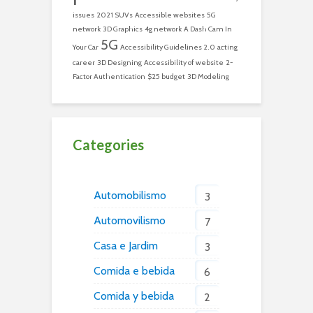
issues
2021 SUVs
Accessible websites
5G
network
3D Graphics
4g network
A Dash Cam In
5G
Your Car
Accessibility Guidelines 2.0
acting
career
3D Designing
Accessibility of website
2-
Factor Authentication
$25 budget
3D Modeling
Categories
Automobilismo
3
Automovilismo
7
Casa e Jardim
3
Comida e bebida
6
Comida y bebida
2