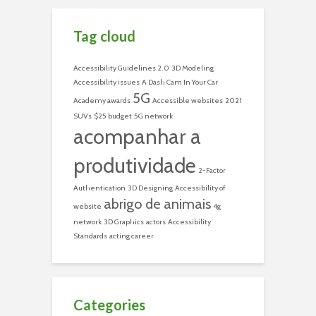
Tag cloud
Accessibility Guidelines 2.0
3D Modeling
Accessibility issues
A Dash Cam In Your Car
5G
Academy awards
Accessible websites
2021
SUVs
$25 budget
5G network
acompanhar a
produtividade
2-Factor
Authentication
3D Designing
Accessibility of
abrigo de animais
website
4g
network
3D Graphics
actors
Accessibility
Standards
acting career
Categories