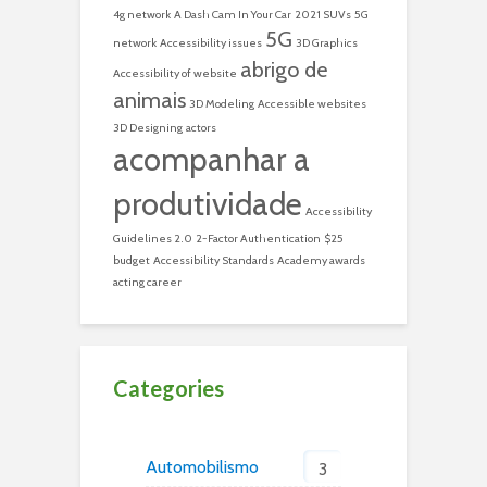
4g network
A Dash Cam In Your Car
2021 SUVs
5G
5G
network
Accessibility issues
3D Graphics
abrigo de
Accessibility of website
animais
3D Modeling
Accessible websites
3D Designing
actors
acompanhar a
produtividade
Accessibility
Guidelines 2.0
2-Factor Authentication
$25
budget
Accessibility Standards
Academy awards
acting career
Categories
Automobilismo
3