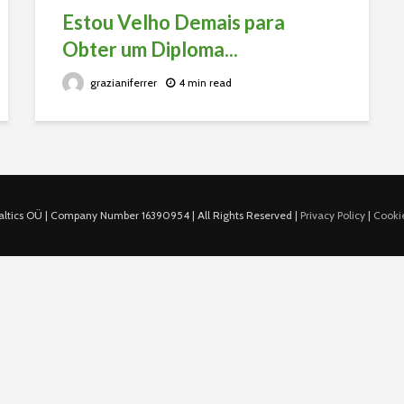
Estou Velho Demais para
Obter um Diploma...
grazianiferrer
4 min read
ltics OÜ | Company Number 16390954 | All Rights Reserved |
Privacy Policy
|
Cookie